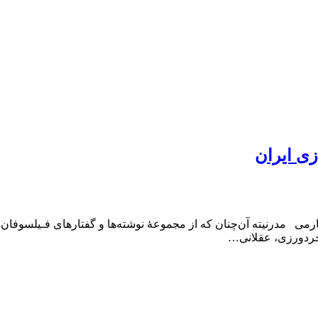
زی ایران
رنیته آن‌چنان‌ که از مجموعۀ‌ نوشته‌ها‌ و گفتارهای‌ فـیلسوفان غـربی
، خردورزی، عقلانی…