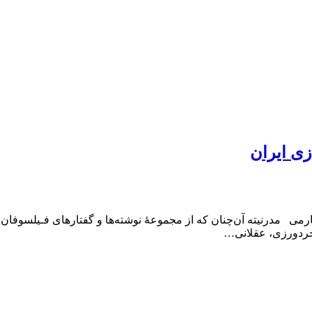
زی ایران
رنیته آن‌چنان‌ که از مجموعۀ‌ نوشته‌ها‌ و گفتارهای‌ فـیلسوفان غـربی
، خردورزی، عقلانی…