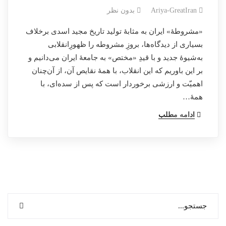
Ariya-GreatIran
بدون نظر
«مشروطهٔ»‌ ایران به‌ مثابهٔ تولید تاریخ مجید اسدی برخلاف
بسیاری از دیدگاه‌ها، بروزِ مشروطه را ظهورِانقلابی
به‌شیوهٔ جدید و با قیدِ «مختص» به جامعهٔ ایران می‌دانیم و
بر این باوریم که این انقلاب، با همهٔ نقایص آن، از آن‌چنان
اهمیّت و ارزشی برخوردار است که پس از سده‌ای، با
همهٔ…
ادامه مطلب